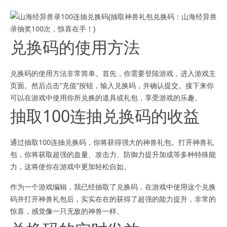
兑换码的使用方法
兑换码的使用方法非常简单。首先，你需要登陆游戏，进入游戏主
页面。然后点击“充值”按钮，输入兑换码，并确认提交。接下来你
可以在游戏中使用你所兑换的道具或礼包，享受游戏的乐趣。
抽取100连抽兑换码的收益
通过抽取100连抽兑换码，你将获得强大的神兽礼包。打开神兽礼
包，你将获取超强的血量、攻击力、防御力提升加成等多种特殊能
力，这将使你在游戏中更加轻松自如。
作为一个游戏编辑，我已经抽取了兑换码，在游戏中使用这个兑换
码并打开神兽礼包后，实实在在的获得了超强的能力提升，非常的
惊喜，感觉像一只无敌的神兽一样。