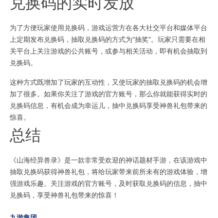
兑换码的实时发放
为了方便玩家使用兑换码，游戏运营方在各大社交平台和媒体平台
上定期发布兑换码，抽取兑换码的方式为“抽奖”。玩家只需要在相
关平台上关注游戏的公共账号，或参与相关活动，即有机会抽取到
兑换码。
这种方式既增加了玩家的互动性，又使玩家的抽取兑换码的机会增
加了很多。如果你关注了游戏的官方账号，那么你就能获得实时的
兑换码信息，有机会成为幸运儿，抽中兑换码享受神兽礼包带来的
惊喜。
总结
《山海经异兽录》是一款非常受欢迎的神话题材手游，在该游戏中
抽取兑换码获得神兽礼包，将给玩家带来前所未有的游戏体验，增
强游戏乐趣。关注游戏的官方账号，及时获取兑换码的信息，抽中
兑换码，享受神兽礼包带来的惊喜！
九游集团