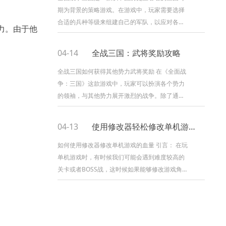
期为背景的策略游戏。在游戏中，玩家需要选择
合适的兵种等级来组建自己的军队，以应对各种
力。由于他
战斗场景。本文将从兵种特点、兵种配合、兵种
对战术的影响、兵种对敌人的克制、...
04-14
全战三国：武将奖励攻略
全战三国如何获得其他势力武将奖励 在《全面战
争：三国》这款游戏中，玩家可以扮演各个势力
的领袖，与其他势力展开激烈的战争。除了通过
征战来获得胜利外，玩家还可以通过一些特殊的
方式获得其他势力的武将奖励。本...
04-13
使用修改器轻松修改单机游戏血量
如何使用修改器修改单机游戏的血量 引言： 在玩
单机游戏时，有时候我们可能会遇到难度较高的
关卡或者BOSS战，这时候如果能够修改游戏角色
的血量，就能够更轻松地通关。本文将介绍如何
使用修改器来修改单机游戏...