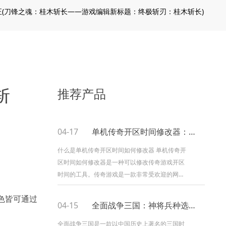
正(刀锋之魂：桂木斩长——游戏编辑新标题：终极斩刃：桂木斩长)
斩
推荐产品
04-17
单机传奇开区时间修改器：操控时间，重塑传奇
什么是单机传奇开区时间如何修改器 单机传奇开
区时间如何修改器是一种可以修改传奇游戏开区
时间的工具。传奇游戏是一款非常受欢迎的网络
游戏，而开区时间是指游戏服务器正式开放供玩
色皆可通过
家进入游戏的时间。有时候，玩家...
04-15
全面战争三国：神将兵种选择大全
全面战争三国是一款以中国历史上著名的三国时