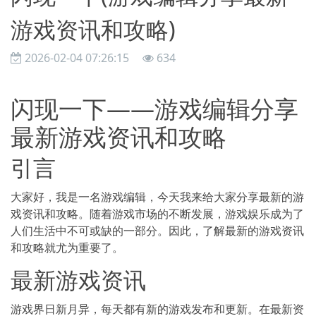
游戏资讯和攻略)
2026-02-04 07:26:15
634
闪现一下——游戏编辑分享
最新游戏资讯和攻略
引言
大家好，我是一名游戏编辑，今天我来给大家分享最新的游
戏资讯和攻略。随着游戏市场的不断发展，游戏娱乐成为了
人们生活中不可或缺的一部分。因此，了解最新的游戏资讯
和攻略就尤为重要了。
最新游戏资讯
游戏界日新月异，每天都有新的游戏发布和更新。在最新资