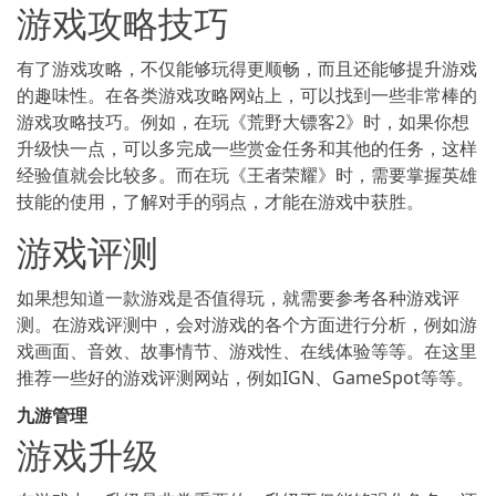
游戏攻略技巧
有了游戏攻略，不仅能够玩得更顺畅，而且还能够提升游戏
的趣味性。在各类游戏攻略网站上，可以找到一些非常棒的
游戏攻略技巧。例如，在玩《荒野大镖客2》时，如果你想
升级快一点，可以多完成一些赏金任务和其他的任务，这样
经验值就会比较多。而在玩《王者荣耀》时，需要掌握英雄
技能的使用，了解对手的弱点，才能在游戏中获胜。
游戏评测
如果想知道一款游戏是否值得玩，就需要参考各种游戏评
测。在游戏评测中，会对游戏的各个方面进行分析，例如游
戏画面、音效、故事情节、游戏性、在线体验等等。在这里
推荐一些好的游戏评测网站，例如IGN、GameSpot等等。
九游管理
游戏升级