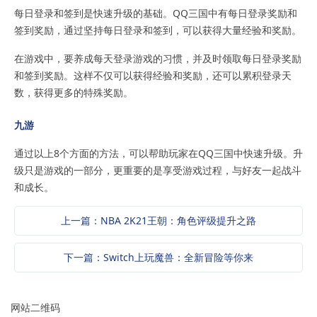
每日登录和签到是快速升级的基础。QQ三国中有每日登录奖励和
签到奖励，通过坚持每日登录和签到，可以获得大量经验和奖励。
在游戏中，要养成每天登录游戏的习惯，并及时领取每日登录奖励
和签到奖励。这样不仅可以获得经验和奖励，还可以累积登录天
数，获得更多的特殊奖励。
九游
通过以上8个方面的方法，可以帮助玩家在QQ三国中快速升级。升
级只是游戏的一部分，更重要的是享受游戏过程，与好友一起战斗
和成长。
上一篇：NBA 2K21王朝：角色评级提升之路
下一篇：Switch上玩魔兽：全新冒险等你来
网站二维码