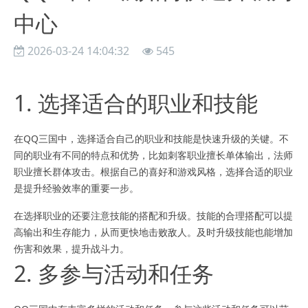
中心
2026-03-24 14:04:32
545
1. 选择适合的职业和技能
在QQ三国中，选择适合自己的职业和技能是快速升级的关键。不
同的职业有不同的特点和优势，比如刺客职业擅长单体输出，法师
职业擅长群体攻击。根据自己的喜好和游戏风格，选择合适的职业
是提升经验效率的重要一步。
在选择职业的还要注意技能的搭配和升级。技能的合理搭配可以提
高输出和生存能力，从而更快地击败敌人。及时升级技能也能增加
伤害和效果，提升战斗力。
2. 多参与活动和任务