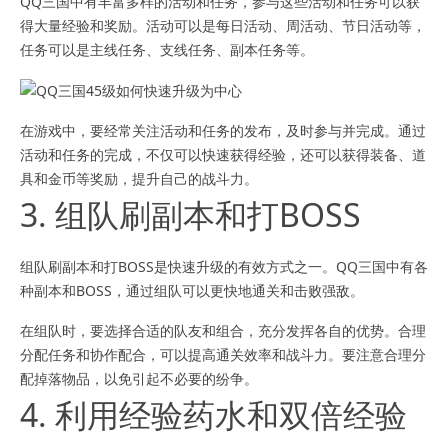
QQ三国中有丰富多样的活动和任务，参与这些活动和任务可以获
得大量经验和奖励。活动可以是每日活动、周活动、节日活动等，
任务可以是主线任务、支线任务、副本任务等。
在游戏中，要经常关注活动和任务的发布，及时参与并完成。通过
活动和任务的完成，不仅可以快速获得经验，还可以获得装备、道
具和金币等奖励，提升自己的战斗力。
3. 组队刷副本和打BOSS
组队刷副本和打BOSS是快速升级的有效方式之一。QQ三国中有各
种副本和BOSS，通过组队可以更快地通关和击败强敌。
在组队时，要选择合适的队友和组合，充分发挥各自的优势。合理
分配任务和协作配合，可以提高通关效率和战斗力。要注意合理分
配掉落物品，以免引起不必要的纷争。
4. 利用经验药水和双倍经验