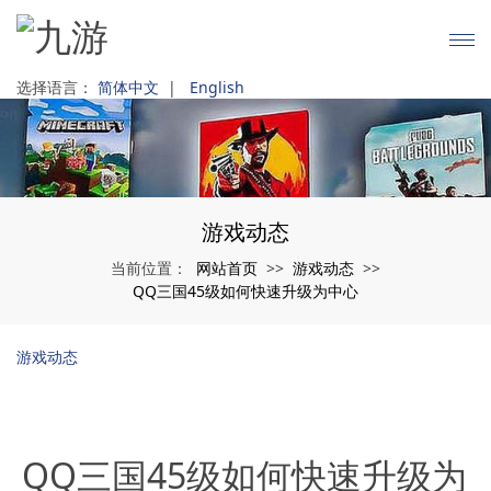
选择语言：
简体中文
|
English
游戏动态
网站首页
游戏动态
当前位置：
>>
>>
QQ三国45级如何快速升级为中心
游戏动态
QQ三国45级如何快速升级为